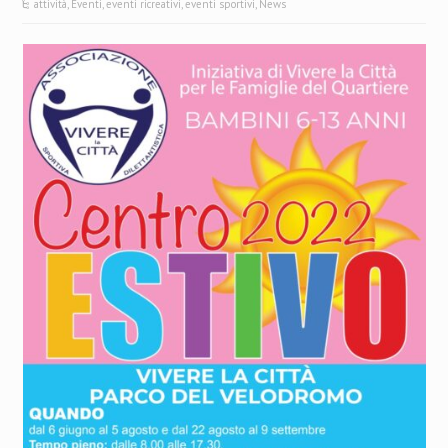
attività
,
Eventi
,
eventi ricreativi
,
eventi sportivi
,
News